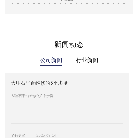
源、检测设备、直驱运动平台、机床、非标自动化设
备等领域。自成立以来，公司以“客户价值为核心，
卓越品质为基石，奋力铸就中国第一”的企业高度，
依托先进设备、一流技术与高素质团队，在石材加工
与开发应用领域持续创新，以稳定的产品质量赢得客
新闻动态
户广泛信任与赞誉。
公司新闻
行业新闻
大理石平台维修的5个步骤
大理石平台使用注意
大理石平台维修的5个步骤
大理石平台使用注意
了解更多 →
了解更多 →
2025-08-14
2025-08-14